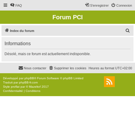
FAQ
S’enregistrer
Connexion
Forum PCI
R
Index du forum
e
Informations
c
h
Désolé, mais ce forum est actuellement indisponible.
e
r
Nous contacter
Supprimer les cookies
Heures au format
UTC+02:00
c
Développé par
phpBB
® Forum Software © phpBB Limited
h
Traduit par
phpBB-fr.com
Style
proflat
par ©
Mazeltof
2017
e
Confidentialité
|
Conditions
r