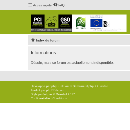
Accès rapide
FAQ
Index du forum
Informations
Désolé, mais ce forum est actuellement indisponible.
Développé par
phpBB
® Forum Software © phpBB Limited
Traduit par
phpBB-fr.com
Style
proflat
par ©
Mazeltof
2017
Confidentialité
|
Conditions