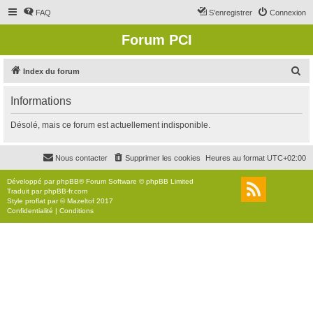
FAQ
S’enregistrer
Connexion
Forum PCI
R
Index du forum
e
Informations
c
h
Désolé, mais ce forum est actuellement indisponible.
e
r
Nous contacter
Supprimer les cookies
Heures au format
UTC+02:00
c
Développé par
phpBB
® Forum Software © phpBB Limited
h
Traduit par
phpBB-fr.com
Style
proflat
par ©
Mazeltof
2017
e
Confidentialité
|
Conditions
r