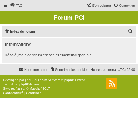
FAQ
S’enregistrer
Connexion
Forum PCI
R
Index du forum
e
Informations
c
h
Désolé, mais ce forum est actuellement indisponible.
e
r
Nous contacter
Supprimer les cookies
Heures au format
UTC+02:00
c
Développé par
phpBB
® Forum Software © phpBB Limited
h
Traduit par
phpBB-fr.com
Style
proflat
par ©
Mazeltof
2017
e
Confidentialité
|
Conditions
r