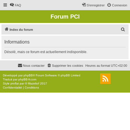
FAQ
S’enregistrer
Connexion
Forum PCI
R
Index du forum
e
Informations
c
h
Désolé, mais ce forum est actuellement indisponible.
e
r
Nous contacter
Supprimer les cookies
Heures au format
UTC+02:00
c
Développé par
phpBB
® Forum Software © phpBB Limited
h
Traduit par
phpBB-fr.com
Style
proflat
par ©
Mazeltof
2017
e
Confidentialité
|
Conditions
r