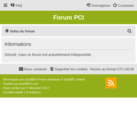
FAQ
S’enregistrer
Connexion
Forum PCI
R
Index du forum
e
Informations
c
h
Désolé, mais ce forum est actuellement indisponible.
e
r
Nous contacter
Supprimer les cookies
Heures au format
UTC+02:00
c
Développé par
phpBB
® Forum Software © phpBB Limited
h
Traduit par
phpBB-fr.com
Style
proflat
par ©
Mazeltof
2017
e
Confidentialité
|
Conditions
r