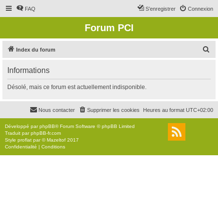
FAQ
S’enregistrer
Connexion
Forum PCI
R
Index du forum
e
Informations
c
h
Désolé, mais ce forum est actuellement indisponible.
e
r
Nous contacter
Supprimer les cookies
Heures au format
UTC+02:00
c
Développé par
phpBB
® Forum Software © phpBB Limited
h
Traduit par
phpBB-fr.com
Style
proflat
par ©
Mazeltof
2017
e
Confidentialité
|
Conditions
r