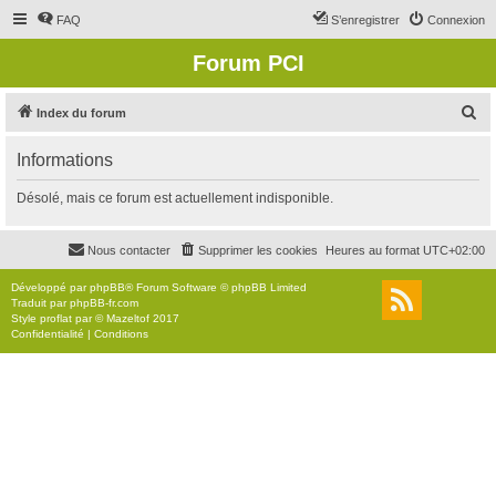
FAQ
S’enregistrer
Connexion
Forum PCI
R
Index du forum
e
Informations
c
h
Désolé, mais ce forum est actuellement indisponible.
e
r
Nous contacter
Supprimer les cookies
Heures au format
UTC+02:00
c
Développé par
phpBB
® Forum Software © phpBB Limited
h
Traduit par
phpBB-fr.com
Style
proflat
par ©
Mazeltof
2017
e
Confidentialité
|
Conditions
r