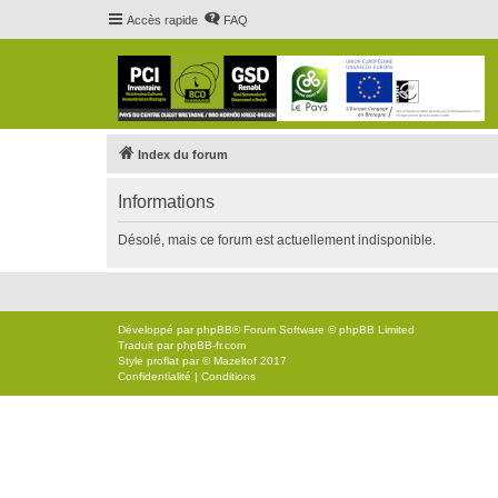
Accès rapide
FAQ
Index du forum
Informations
Désolé, mais ce forum est actuellement indisponible.
Développé par
phpBB
® Forum Software © phpBB Limited
Traduit par
phpBB-fr.com
Style
proflat
par ©
Mazeltof
2017
Confidentialité
|
Conditions