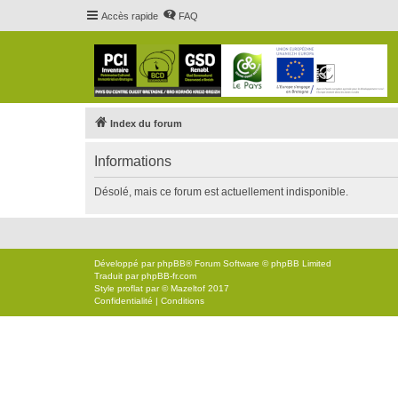
Accès rapide
FAQ
Index du forum
Informations
Désolé, mais ce forum est actuellement indisponible.
Développé par
phpBB
® Forum Software © phpBB Limited
Traduit par
phpBB-fr.com
Style
proflat
par ©
Mazeltof
2017
Confidentialité
|
Conditions