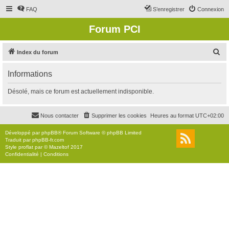
FAQ
S’enregistrer
Connexion
Forum PCI
R
Index du forum
e
Informations
c
h
Désolé, mais ce forum est actuellement indisponible.
e
r
Nous contacter
Supprimer les cookies
Heures au format
UTC+02:00
c
Développé par
phpBB
® Forum Software © phpBB Limited
h
Traduit par
phpBB-fr.com
Style
proflat
par ©
Mazeltof
2017
e
Confidentialité
|
Conditions
r