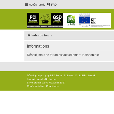
Accès rapide
FAQ
Index du forum
Informations
Désolé, mais ce forum est actuellement indisponible.
Développé par
phpBB
® Forum Software © phpBB Limited
Traduit par
phpBB-fr.com
Style
proflat
par ©
Mazeltof
2017
Confidentialité
|
Conditions