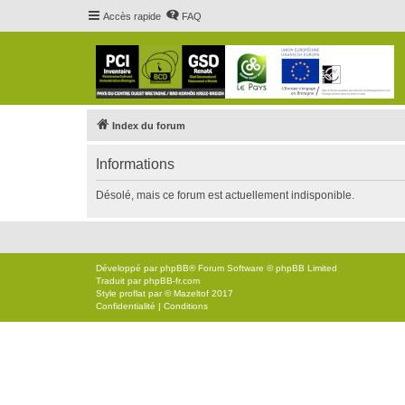
Accès rapide
FAQ
Index du forum
Informations
Désolé, mais ce forum est actuellement indisponible.
Développé par
phpBB
® Forum Software © phpBB Limited
Traduit par
phpBB-fr.com
Style
proflat
par ©
Mazeltof
2017
Confidentialité
|
Conditions