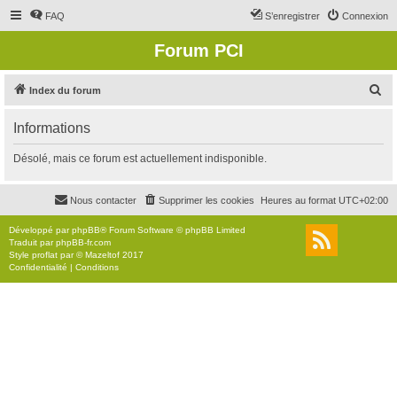
FAQ
S’enregistrer
Connexion
Forum PCI
R
Index du forum
e
Informations
c
h
Désolé, mais ce forum est actuellement indisponible.
e
r
Nous contacter
Supprimer les cookies
Heures au format
UTC+02:00
c
Développé par
phpBB
® Forum Software © phpBB Limited
h
Traduit par
phpBB-fr.com
Style
proflat
par ©
Mazeltof
2017
e
Confidentialité
|
Conditions
r