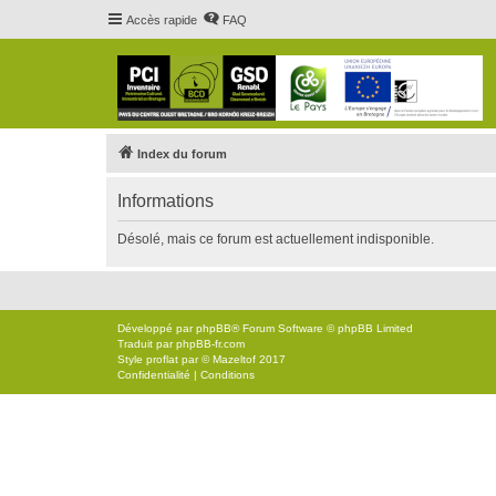
Accès rapide
FAQ
Index du forum
Informations
Désolé, mais ce forum est actuellement indisponible.
Développé par
phpBB
® Forum Software © phpBB Limited
Traduit par
phpBB-fr.com
Style
proflat
par ©
Mazeltof
2017
Confidentialité
|
Conditions