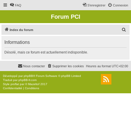
FAQ
S’enregistrer
Connexion
Forum PCI
R
Index du forum
e
Informations
c
h
Désolé, mais ce forum est actuellement indisponible.
e
r
Nous contacter
Supprimer les cookies
Heures au format
UTC+02:00
c
Développé par
phpBB
® Forum Software © phpBB Limited
h
Traduit par
phpBB-fr.com
Style
proflat
par ©
Mazeltof
2017
e
Confidentialité
|
Conditions
r