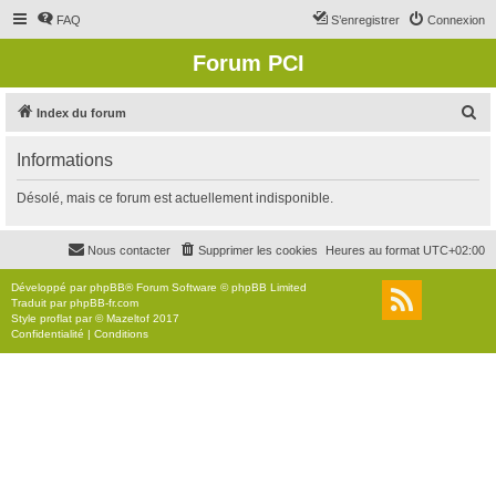
FAQ
S’enregistrer
Connexion
Forum PCI
R
Index du forum
e
Informations
c
h
Désolé, mais ce forum est actuellement indisponible.
e
r
Nous contacter
Supprimer les cookies
Heures au format
UTC+02:00
c
Développé par
phpBB
® Forum Software © phpBB Limited
h
Traduit par
phpBB-fr.com
Style
proflat
par ©
Mazeltof
2017
e
Confidentialité
|
Conditions
r