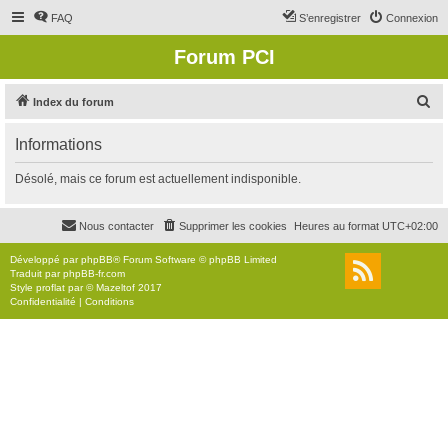
FAQ
S’enregistrer
Connexion
Forum PCI
R
Index du forum
e
Informations
c
h
Désolé, mais ce forum est actuellement indisponible.
e
r
Nous contacter
Supprimer les cookies
Heures au format
UTC+02:00
c
Développé par
phpBB
® Forum Software © phpBB Limited
h
Traduit par
phpBB-fr.com
Style
proflat
par ©
Mazeltof
2017
e
Confidentialité
|
Conditions
r