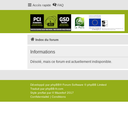
Accès rapide
FAQ
Index du forum
Informations
Désolé, mais ce forum est actuellement indisponible.
Développé par
phpBB
® Forum Software © phpBB Limited
Traduit par
phpBB-fr.com
Style
proflat
par ©
Mazeltof
2017
Confidentialité
|
Conditions