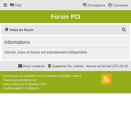
FAQ
S’enregistrer
Connexion
Forum PCI
R
Index du forum
e
Informations
c
h
Désolé, mais ce forum est actuellement indisponible.
e
r
Nous contacter
Supprimer les cookies
Heures au format
UTC+02:00
c
Développé par
phpBB
® Forum Software © phpBB Limited
h
Traduit par
phpBB-fr.com
Style
proflat
par ©
Mazeltof
2017
e
Confidentialité
|
Conditions
r