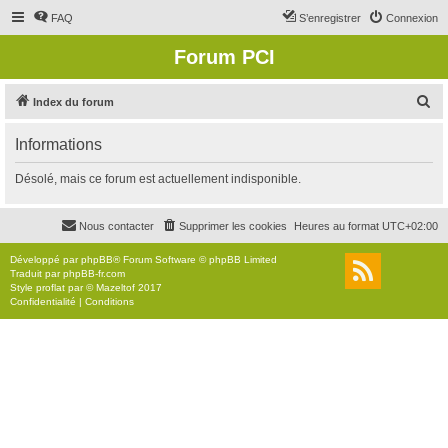
FAQ
S’enregistrer
Connexion
Forum PCI
R
Index du forum
e
Informations
c
h
Désolé, mais ce forum est actuellement indisponible.
e
r
Nous contacter
Supprimer les cookies
Heures au format
UTC+02:00
c
Développé par
phpBB
® Forum Software © phpBB Limited
h
Traduit par
phpBB-fr.com
Style
proflat
par ©
Mazeltof
2017
e
Confidentialité
|
Conditions
r