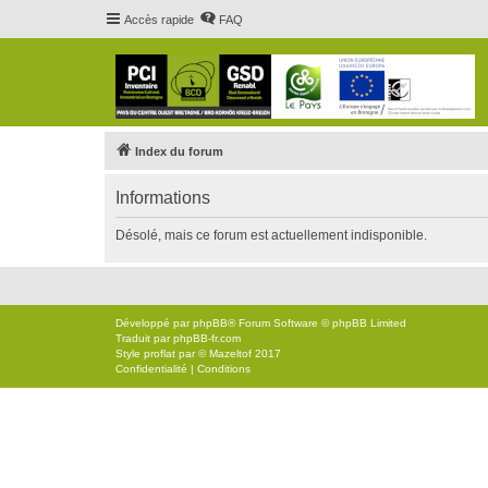
Accès rapide
FAQ
Index du forum
Informations
Désolé, mais ce forum est actuellement indisponible.
Développé par
phpBB
® Forum Software © phpBB Limited
Traduit par
phpBB-fr.com
Style
proflat
par ©
Mazeltof
2017
Confidentialité
|
Conditions