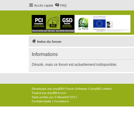
Accès rapide
FAQ
Index du forum
Informations
Désolé, mais ce forum est actuellement indisponible.
Développé par
phpBB
® Forum Software © phpBB Limited
Traduit par
phpBB-fr.com
Style
proflat
par ©
Mazeltof
2017
Confidentialité
|
Conditions