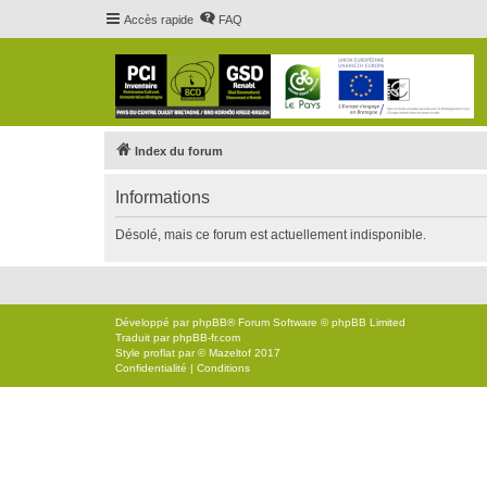
Accès rapide
FAQ
Index du forum
Informations
Désolé, mais ce forum est actuellement indisponible.
Développé par
phpBB
® Forum Software © phpBB Limited
Traduit par
phpBB-fr.com
Style
proflat
par ©
Mazeltof
2017
Confidentialité
|
Conditions