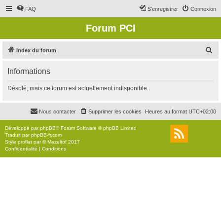
FAQ
S’enregistrer
Connexion
Forum PCI
R
Index du forum
e
Informations
c
h
Désolé, mais ce forum est actuellement indisponible.
e
r
Nous contacter
Supprimer les cookies
Heures au format
UTC+02:00
c
Développé par
phpBB
® Forum Software © phpBB Limited
h
Traduit par
phpBB-fr.com
Style
proflat
par ©
Mazeltof
2017
e
Confidentialité
|
Conditions
r