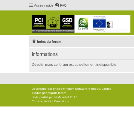
Accès rapide
FAQ
Index du forum
Informations
Désolé, mais ce forum est actuellement indisponible.
Développé par
phpBB
® Forum Software © phpBB Limited
Traduit par
phpBB-fr.com
Style
proflat
par ©
Mazeltof
2017
Confidentialité
|
Conditions