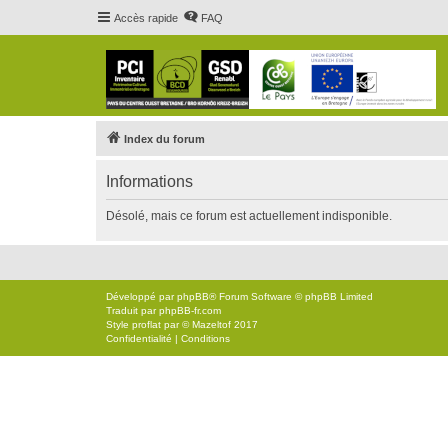
Accès rapide
FAQ
Index du forum
Informations
Désolé, mais ce forum est actuellement indisponible.
Développé par
phpBB
® Forum Software © phpBB Limited
Traduit par
phpBB-fr.com
Style
proflat
par ©
Mazeltof
2017
Confidentialité
|
Conditions