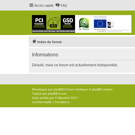
Accès rapide
FAQ
Index du forum
Informations
Désolé, mais ce forum est actuellement indisponible.
Développé par
phpBB
® Forum Software © phpBB Limited
Traduit par
phpBB-fr.com
Style
proflat
par ©
Mazeltof
2017
Confidentialité
|
Conditions