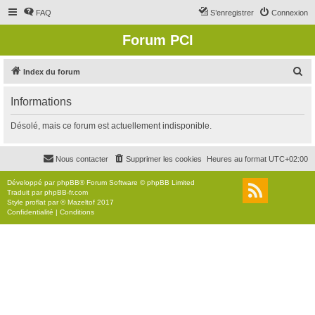
FAQ
S’enregistrer
Connexion
Forum PCI
R
Index du forum
e
Informations
c
h
Désolé, mais ce forum est actuellement indisponible.
e
r
Nous contacter
Supprimer les cookies
Heures au format
UTC+02:00
c
Développé par
phpBB
® Forum Software © phpBB Limited
h
Traduit par
phpBB-fr.com
Style
proflat
par ©
Mazeltof
2017
e
Confidentialité
|
Conditions
r