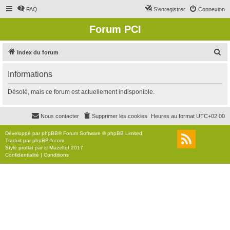
FAQ
S’enregistrer
Connexion
Forum PCI
R
Index du forum
e
Informations
c
h
Désolé, mais ce forum est actuellement indisponible.
e
r
Nous contacter
Supprimer les cookies
Heures au format
UTC+02:00
c
Développé par
phpBB
® Forum Software © phpBB Limited
h
Traduit par
phpBB-fr.com
Style
proflat
par ©
Mazeltof
2017
e
Confidentialité
|
Conditions
r