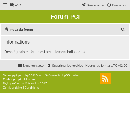
FAQ
S’enregistrer
Connexion
Forum PCI
R
Index du forum
e
Informations
c
h
Désolé, mais ce forum est actuellement indisponible.
e
r
Nous contacter
Supprimer les cookies
Heures au format
UTC+02:00
c
Développé par
phpBB
® Forum Software © phpBB Limited
h
Traduit par
phpBB-fr.com
Style
proflat
par ©
Mazeltof
2017
e
Confidentialité
|
Conditions
r