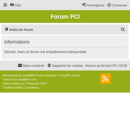
FAQ
S’enregistrer
Connexion
Forum PCI
R
Index du forum
e
Informations
c
h
Désolé, mais ce forum est actuellement indisponible.
e
r
Nous contacter
Supprimer les cookies
Heures au format
UTC+02:00
c
Développé par
phpBB
® Forum Software © phpBB Limited
h
Traduit par
phpBB-fr.com
Style
proflat
par ©
Mazeltof
2017
e
Confidentialité
|
Conditions
r