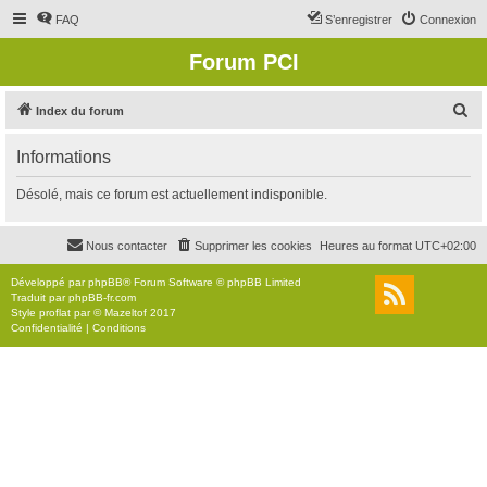
FAQ
S’enregistrer
Connexion
Forum PCI
R
Index du forum
e
Informations
c
h
Désolé, mais ce forum est actuellement indisponible.
e
r
Nous contacter
Supprimer les cookies
Heures au format
UTC+02:00
c
Développé par
phpBB
® Forum Software © phpBB Limited
h
Traduit par
phpBB-fr.com
Style
proflat
par ©
Mazeltof
2017
e
Confidentialité
|
Conditions
r