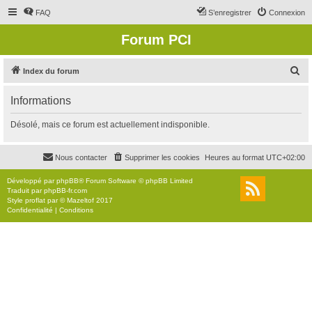
FAQ
S’enregistrer
Connexion
Forum PCI
R
Index du forum
e
Informations
c
h
Désolé, mais ce forum est actuellement indisponible.
e
r
Nous contacter
Supprimer les cookies
Heures au format
UTC+02:00
c
Développé par
phpBB
® Forum Software © phpBB Limited
h
Traduit par
phpBB-fr.com
Style
proflat
par ©
Mazeltof
2017
e
Confidentialité
|
Conditions
r