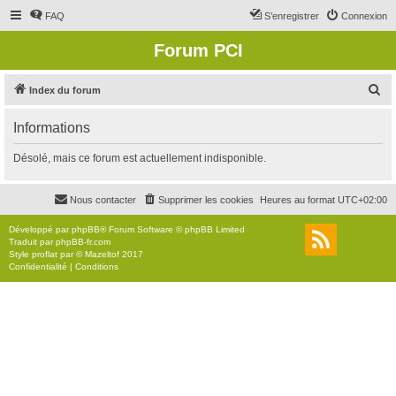
FAQ
S’enregistrer
Connexion
Forum PCI
R
Index du forum
e
Informations
c
h
Désolé, mais ce forum est actuellement indisponible.
e
r
Nous contacter
Supprimer les cookies
Heures au format
UTC+02:00
c
Développé par
phpBB
® Forum Software © phpBB Limited
h
Traduit par
phpBB-fr.com
Style
proflat
par ©
Mazeltof
2017
e
Confidentialité
|
Conditions
r