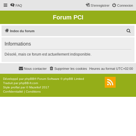
FAQ
S’enregistrer
Connexion
Forum PCI
R
Index du forum
e
Informations
c
h
Désolé, mais ce forum est actuellement indisponible.
e
r
Nous contacter
Supprimer les cookies
Heures au format
UTC+02:00
c
Développé par
phpBB
® Forum Software © phpBB Limited
h
Traduit par
phpBB-fr.com
Style
proflat
par ©
Mazeltof
2017
e
Confidentialité
|
Conditions
r