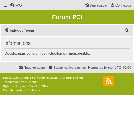
FAQ
S’enregistrer
Connexion
Forum PCI
R
Index du forum
e
Informations
c
h
Désolé, mais ce forum est actuellement indisponible.
e
r
Nous contacter
Supprimer les cookies
Heures au format
UTC+02:00
c
Développé par
phpBB
® Forum Software © phpBB Limited
h
Traduit par
phpBB-fr.com
Style
proflat
par ©
Mazeltof
2017
e
Confidentialité
|
Conditions
r