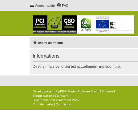
Accès rapide
FAQ
Index du forum
Informations
Désolé, mais ce forum est actuellement indisponible.
Développé par
phpBB
® Forum Software © phpBB Limited
Traduit par
phpBB-fr.com
Style
proflat
par ©
Mazeltof
2017
Confidentialité
|
Conditions