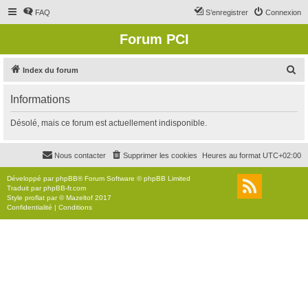
FAQ
S’enregistrer
Connexion
Forum PCI
R
Index du forum
e
Informations
c
h
Désolé, mais ce forum est actuellement indisponible.
e
r
Nous contacter
Supprimer les cookies
Heures au format
UTC+02:00
c
Développé par
phpBB
® Forum Software © phpBB Limited
h
Traduit par
phpBB-fr.com
Style
proflat
par ©
Mazeltof
2017
e
Confidentialité
|
Conditions
r