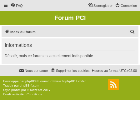
FAQ
S’enregistrer
Connexion
Forum PCI
R
Index du forum
e
Informations
c
h
Désolé, mais ce forum est actuellement indisponible.
e
r
Nous contacter
Supprimer les cookies
Heures au format
UTC+02:00
c
Développé par
phpBB
® Forum Software © phpBB Limited
h
Traduit par
phpBB-fr.com
Style
proflat
par ©
Mazeltof
2017
e
Confidentialité
|
Conditions
r