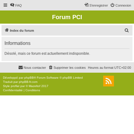
FAQ
S’enregistrer
Connexion
Forum PCI
R
Index du forum
e
Informations
c
h
Désolé, mais ce forum est actuellement indisponible.
e
r
Nous contacter
Supprimer les cookies
Heures au format
UTC+02:00
c
Développé par
phpBB
® Forum Software © phpBB Limited
h
Traduit par
phpBB-fr.com
Style
proflat
par ©
Mazeltof
2017
e
Confidentialité
|
Conditions
r