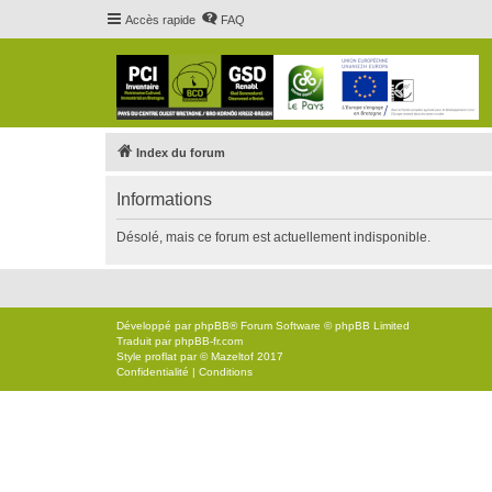
Accès rapide
FAQ
Index du forum
Informations
Désolé, mais ce forum est actuellement indisponible.
Développé par
phpBB
® Forum Software © phpBB Limited
Traduit par
phpBB-fr.com
Style
proflat
par ©
Mazeltof
2017
Confidentialité
|
Conditions