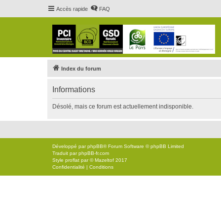
Accès rapide
FAQ
Index du forum
Informations
Désolé, mais ce forum est actuellement indisponible.
Développé par
phpBB
® Forum Software © phpBB Limited
Traduit par
phpBB-fr.com
Style
proflat
par ©
Mazeltof
2017
Confidentialité
|
Conditions