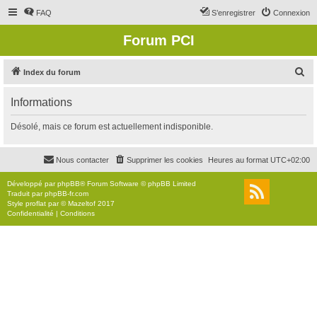
FAQ
S’enregistrer
Connexion
Forum PCI
R
Index du forum
e
Informations
c
h
Désolé, mais ce forum est actuellement indisponible.
e
r
Nous contacter
Supprimer les cookies
Heures au format
UTC+02:00
c
Développé par
phpBB
® Forum Software © phpBB Limited
h
Traduit par
phpBB-fr.com
Style
proflat
par ©
Mazeltof
2017
e
Confidentialité
|
Conditions
r