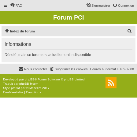
FAQ
S’enregistrer
Connexion
Forum PCI
R
Index du forum
e
Informations
c
h
Désolé, mais ce forum est actuellement indisponible.
e
r
Nous contacter
Supprimer les cookies
Heures au format
UTC+02:00
c
Développé par
phpBB
® Forum Software © phpBB Limited
h
Traduit par
phpBB-fr.com
Style
proflat
par ©
Mazeltof
2017
e
Confidentialité
|
Conditions
r