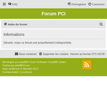
FAQ
S’enregistrer
Connexion
Forum PCI
R
Index du forum
e
Informations
c
h
Désolé, mais ce forum est actuellement indisponible.
e
r
Nous contacter
Supprimer les cookies
Heures au format
UTC+02:00
c
Développé par
phpBB
® Forum Software © phpBB Limited
h
Traduit par
phpBB-fr.com
Style
proflat
par ©
Mazeltof
2017
e
Confidentialité
|
Conditions
r