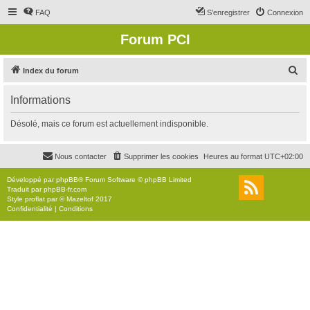
FAQ
S’enregistrer
Connexion
Forum PCI
R
Index du forum
e
Informations
c
h
Désolé, mais ce forum est actuellement indisponible.
e
r
Nous contacter
Supprimer les cookies
Heures au format
UTC+02:00
c
Développé par
phpBB
® Forum Software © phpBB Limited
h
Traduit par
phpBB-fr.com
Style
proflat
par ©
Mazeltof
2017
e
Confidentialité
|
Conditions
r