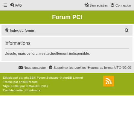
FAQ
S’enregistrer
Connexion
Forum PCI
R
Index du forum
e
Informations
c
h
Désolé, mais ce forum est actuellement indisponible.
e
r
Nous contacter
Supprimer les cookies
Heures au format
UTC+02:00
c
Développé par
phpBB
® Forum Software © phpBB Limited
h
Traduit par
phpBB-fr.com
Style
proflat
par ©
Mazeltof
2017
e
Confidentialité
|
Conditions
r