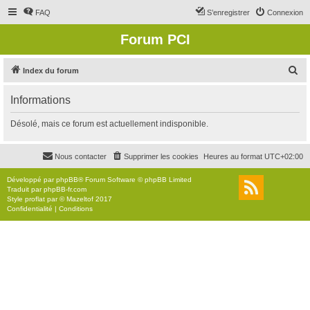
FAQ
S’enregistrer
Connexion
Forum PCI
R
Index du forum
e
Informations
c
h
Désolé, mais ce forum est actuellement indisponible.
e
r
Nous contacter
Supprimer les cookies
Heures au format
UTC+02:00
c
Développé par
phpBB
® Forum Software © phpBB Limited
h
Traduit par
phpBB-fr.com
Style
proflat
par ©
Mazeltof
2017
e
Confidentialité
|
Conditions
r