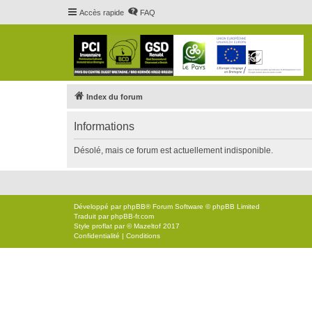
Accès rapide
FAQ
Index du forum
Informations
Désolé, mais ce forum est actuellement indisponible.
Développé par
phpBB
® Forum Software © phpBB Limited
Traduit par
phpBB-fr.com
Style
proflat
par ©
Mazeltof
2017
Confidentialité
|
Conditions